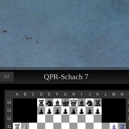
QPR-Schach 7
A
B
C
D
E
F
G
H
I
J
K
L
M
N
14
13
12
11