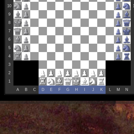
10
9
8
7
6
5
4
3
2
1
A
B
C
D
E
F
G
H
I
J
K
L
M
N