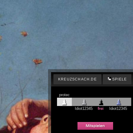
KREUZSCHACH.DE
SPIELE
protec
Idiot12345
frei
Idiot12345