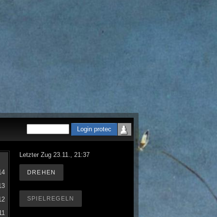
Letzter Zug 23.11., 21:37
14
DREHEN
13
SPIELREGELN
12
11