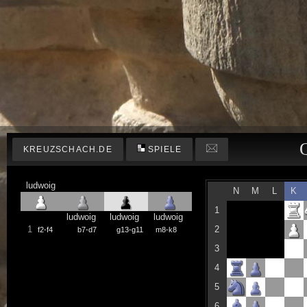
KREUZSCHACH.DE
SPIELE
ludwoig
N
M
L
K
1
ludwoig
ludwoig
ludwoig
1
2
f2-f4
b7-d7
g13-g11
m8-k8
3
4
5
6