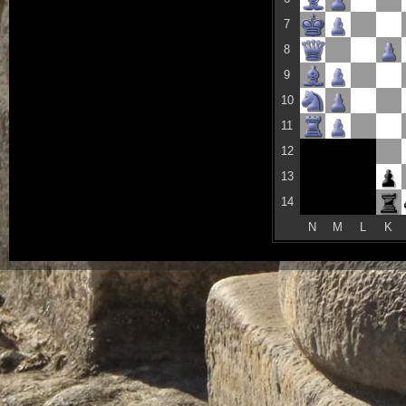
7
8
9
10
11
12
13
14
N
M
L
K