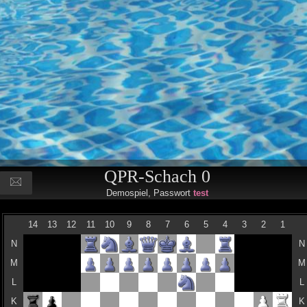
QPR-Schach 0
Demospiel, Passwort
test
14
13
12
11
10
9
8
7
6
5
4
3
2
1
N
N
M
M
L
L
K
K