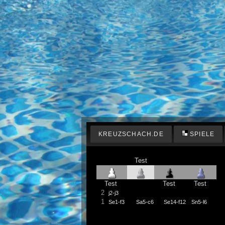
KREUZSCHACH.DE
SPIELE
Test
Test
Test
Test
2
j2-j3
1
Se1-f3
Sa5-c6
Se14-f12
Sn5-l6