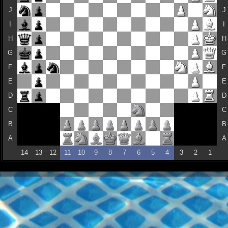
J
J
I
I
H
H
G
G
F
F
E
E
D
D
C
C
B
B
A
A
14
13
12
11
10
9
8
7
6
5
4
3
2
1