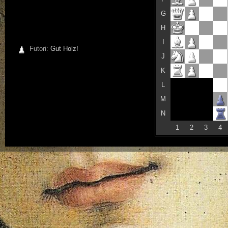
G
H
I
Futori:
Gut Holz!
J
K
L
M
N
1
2
3
4