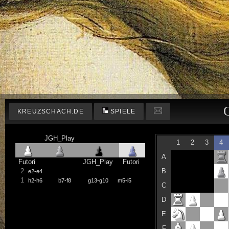
KREUZSCHACH.DE
SPIELE
JGH_Play
1
2
3
4
A
Futori
JGH_Play
Futori
2
B
e2-e4
1
h2-h6
b7-f8
g13-g10
m5-l5
C
D
E
F