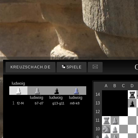
KREUZSCHACH.DE
SPIELE
ludwoig
A
B
C
D
14
ludwoig
ludwoig
ludwoig
1
13
f2-f4
b7-d7
g13-g11
m8-k8
12
11
10
9