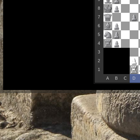
8
7
6
5
4
3
2
1
A
B
C
D