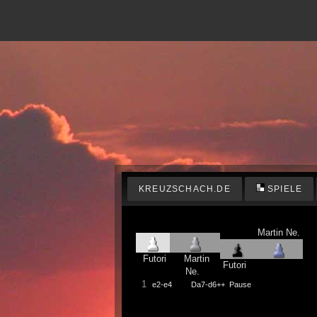
KREUZSCHACH.DE
SPIELE
Martin Ne.
Futori
Martin
Futori
Ne.
1
e2-e4
Da7-d6++
Pause