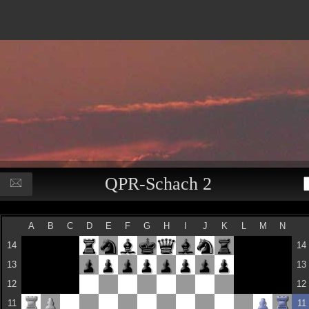
QPR-Schach 2
A
B
C
D
E
F
G
H
I
J
K
L
M
N
14
14
13
13
12
12
11
11