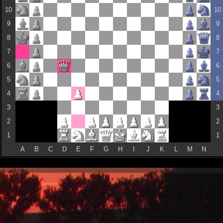
10
10
9
9
8
8
7
7
6
6
5
5
4
4
3
3
2
2
1
1
A
B
C
D
E
F
G
H
I
J
K
L
M
N