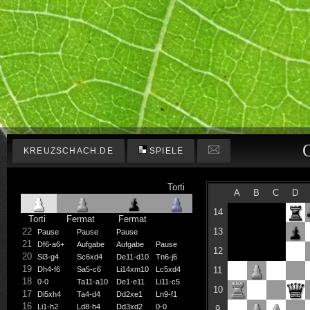
KREUZSCHACH.DE
SPIELE
Torti
A
B
C
D
14
Torti
Fermat
Fermat
22
13
Pause
Pause
Pause
21
Df6-a6+
Aufgabe
Aufgabe
Pause
12
20
Si3-g4
Sc6xd4
De11-d10
Tn6-j6
19
Dh4-f6
Sa5-c6
Li14xm10
Lc5xd4
11
18
0-0
Ta11-a10
De1-e11
Li11-c5
10
17
Di5xh4
Ta4-d4
Dd2xe1
Ln9-f1
16
Li1-h2
Ld8-h4
Dd3xd2
0-0
9