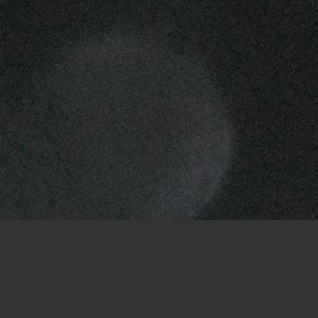
Fermat:
Da bin ich im Vorteil. Ich
hatte keine ;-)
Torti:
Willkommen zurück. Ich weiß
garnicht mehr was meine Ideen
waren:-)
Fermat:
(bin aus dem Urlaub zurück)
Torti:
Gegen mich gewinnt doch eh
fast alles;-)
Fermat:
Danke!
Fermat:
Naja, das gehört sich ja
eigentlich nicht. Aber ich nehme mal
das Angebot an, da es mich
wahrscheinlich nicht auf die
Siegerstraße führt. - jedenfalls nicht
sofort ;-)
Torti:
Du kannst gerne deine Züge
zurück nehmen.
Fermat:
Der graue Zug war ein
krasser Fehler, habe ich aber zu spät
gemerkt.
Torti:
Wird sich zeigen wie das hier
ausgeht. Ich wage noch keine