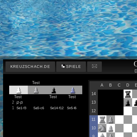
KREUZSCHACH.DE
SPIELE
D
Test
A
B
C
D
14
Test
Test
Test
2
13
j2-j3
1
Se1-f3
Sa5-c6
Se14-f12
Sn5-l6
12
11
10
9