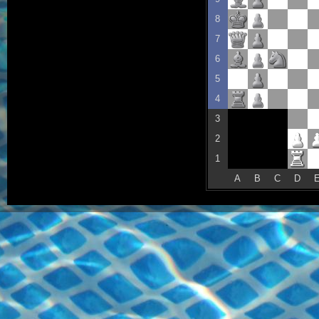
8
7
6
5
4
3
2
1
A
B
C
D