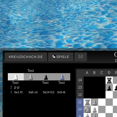
KREUZSCHACH.DE
SPIELE
D
Test
A
B
C
D
14
Test
Test
Test
2
13
j2-j3
1
Se1-f3
Sa5-c6
Se14-f12
Sn5-l6
12
11
10
9