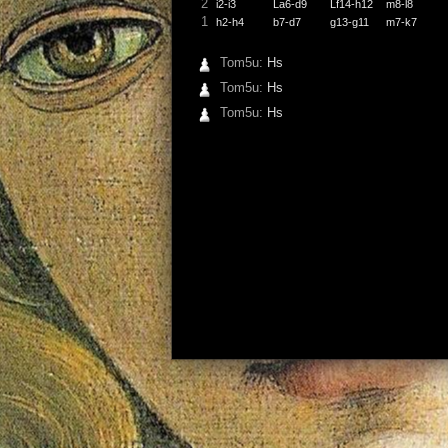
2
i2-i3
La6-d9
Lf14-h12
m8-l8
1
h2-h4
b7-d7
g13-g11
m7-k7
Tom5u:
Hs
Tom5u:
Hs
Tom5u:
Hs