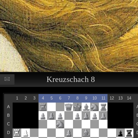
Kreuzschach 8
1
2
3
4
5
6
7
8
9
10
11
12
13
14
A
B
C
D