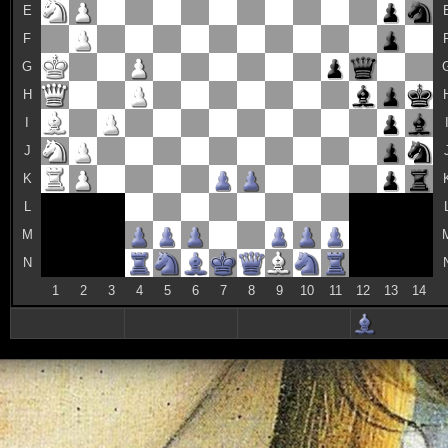
E
F
G
H
I
J
K
L
M
N
1
2
3
4
5
6
7
8
9
10
11
12
13
14