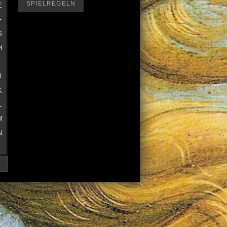
SPIELREGELN
E
F
G
H
I
J
K
L
M
N