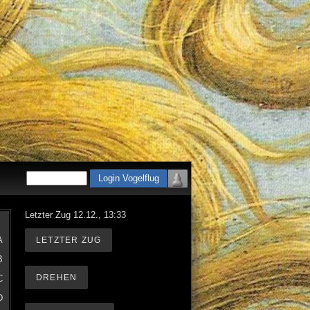
Letzter Zug 12.12., 13:33
A
LETZTER ZUG
B
DREHEN
C
D