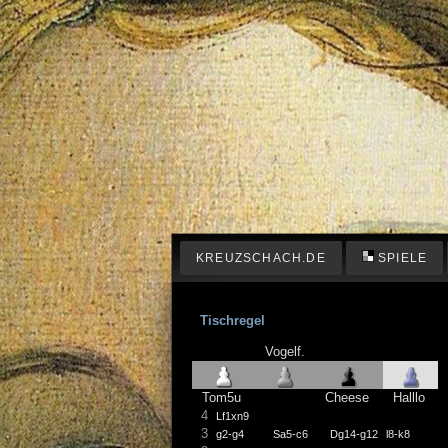
KREUZSCHACH.DE
SPIELE
Tischregel
Vogelf.
Tom5u
Cheese
Halllo
4
Lf1xn9
3
g2-g4
Sa5-c6
Dg14-g12
l8-k8