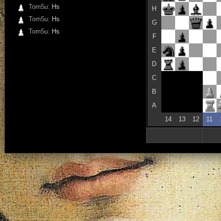
Tom5u:
Hs
H
Tom5u:
Hs
G
Tom5u:
Hs
F
E
D
C
B
A
14
13
12
11