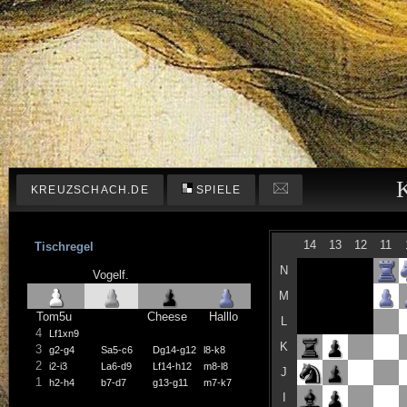
KREUZSCHACH.DE
SPIELE
14
13
12
11
Tischregel
N
Vogelf.
M
Tom5u
Cheese
Halllo
L
4
Lf1xn9
K
3
g2-g4
Sa5-c6
Dg14-g12
l8-k8
2
i2-i3
La6-d9
Lf14-h12
m8-l8
J
1
h2-h4
b7-d7
g13-g11
m7-k7
I