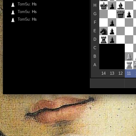
Tom5u:
Hs
H
Tom5u:
Hs
G
Tom5u:
Hs
F
E
D
C
B
A
14
13
12
11