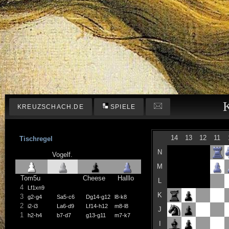
KREUZSCHACH.DE
SPIELE
14
13
12
11
Tischregel
N
Vogelf.
M
Tom5u
Cheese
Halllo
L
4
Lf1xn9
K
3
g2-g4
Sa5-c6
Dg14-g12
l8-k8
2
i2-i3
La6-d9
Lf14-h12
m8-l8
J
1
h2-h4
b7-d7
g13-g11
m7-k7
I