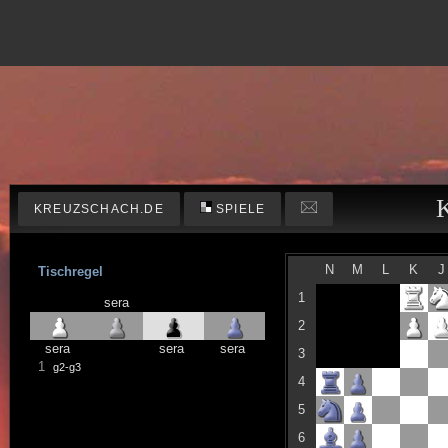
KREUZSCHACH.DE
SPIELE
N
M
L
K
J
Tischregel
1
sera
2
sera
sera
sera
3
1
g2-g3
4
5
6