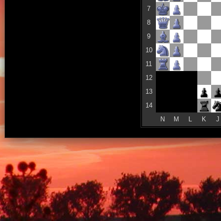
7
8
9
10
11
12
13
14
N
M
L
K
J