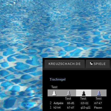
KREUZSCHACH.DE
SPIELE
Tischregel
Test
Test
Test
Test
2
Aufgabe
b5-d5
i13-i11
m7-k7
1
h2-h4
b7-d7
g13-g11
Pause