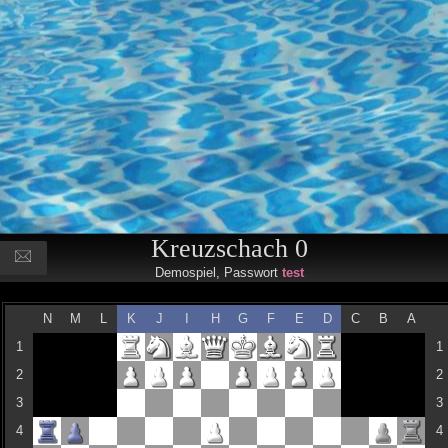
Kreuzschach 0
Demospiel, Passwort
test
N
M
L
K
J
I
H
G
F
E
D
C
B
A
1
1
2
2
3
3
4
4