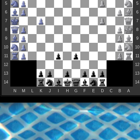
5
5
6
6
7
7
8
8
9
9
10
10
11
11
12
12
13
13
14
14
N
M
L
K
J
I
H
G
F
E
D
C
B
A