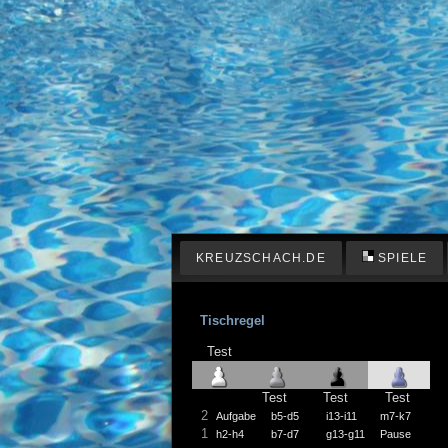
KREUZSCHACH.DE
SPIELE
Tischregel
Test
Test
Test
Test
2
Aufgabe
b5-d5
i13-i11
m7-k7
1
h2-h4
b7-d7
g13-g11
Pause