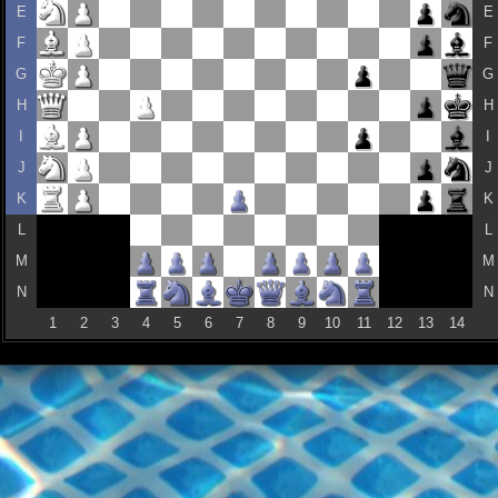
E
E
F
F
G
G
H
H
I
I
J
J
K
K
L
L
M
M
N
N
1
2
3
4
5
6
7
8
9
10
11
12
13
14