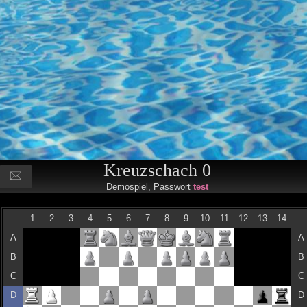
Kreuzschach 0
Demospiel, Passwort
test
1
2
3
4
5
6
7
8
9
10
11
12
13
14
A
A
B
B
C
C
D
D