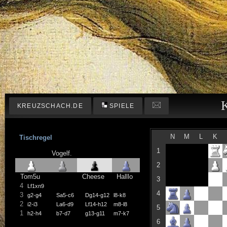
KREUZSCHACH.DE
SPIELE
N
M
L
K
Tischregel
1
Vogelf.
2
Tom5u
Cheese
Halllo
3
4
Lf1xn9
4
3
g2-g4
Sa5-c6
Dg14-g12
l8-k8
2
i2-i3
La6-d9
Lf14-h12
m8-l8
5
1
h2-h4
b7-d7
g13-g11
m7-k7
6