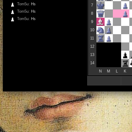
Tom5u:
Hs
7
Tom5u:
Hs
8
Tom5u:
Hs
9
10
11
12
13
14
N
M
L
K