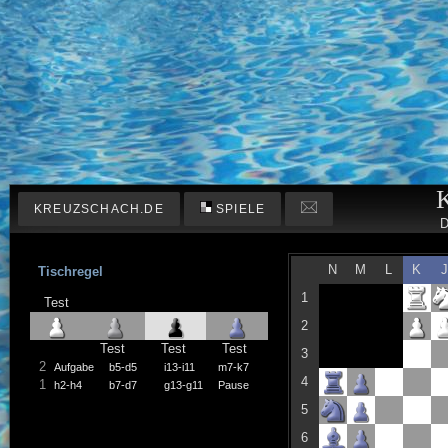
KREUZSCHACH.DE
SPIELE
D
N
M
L
K
Tischregel
1
Test
2
Test
Test
Test
3
2
Aufgabe
b5-d5
i13-i11
m7-k7
4
1
h2-h4
b7-d7
g13-g11
Pause
5
6