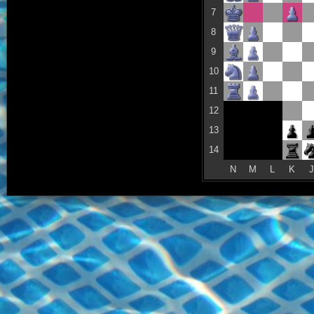
7
8
9
10
11
12
13
14
N
M
L
K