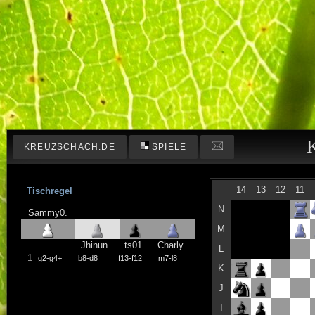
KREUZSCHACH.DE
SPIELE
14
13
12
11
Tischregel
N
Sammy0.
M
Jhinun.
ts01
Charly.
L
1
g2-g4+
b8-d8
f13-f12
m7-l8
K
J
I