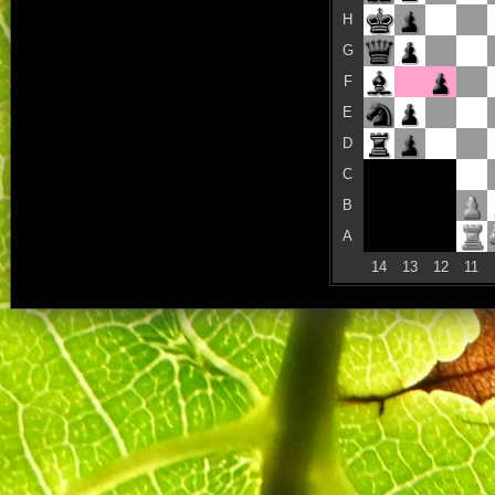
H
G
F
E
D
C
B
A
14
13
12
11