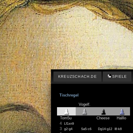
KREUZSCHACH.DE
SPIELE
Tischregel
Vogelf.
Tom5u
Cheese
Halllo
4
Lf1xn9
3
g2-g4
Sa5-c6
Dg14-g12
l8-k8