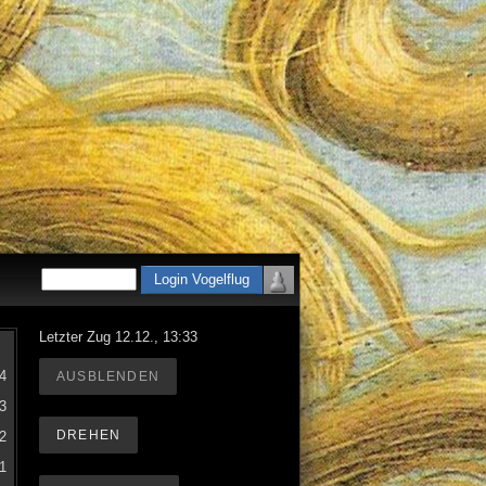
Letzter Zug 12.12., 13:33
4
AUSBLENDEN
3
DREHEN
2
1