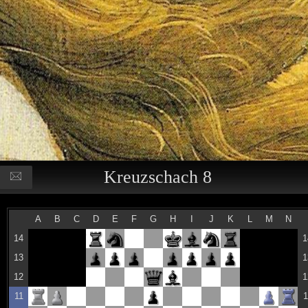
Kreuzschach 8
A
B
C
D
E
F
G
H
I
J
K
L
M
N
14
1
13
1
12
1
11
1