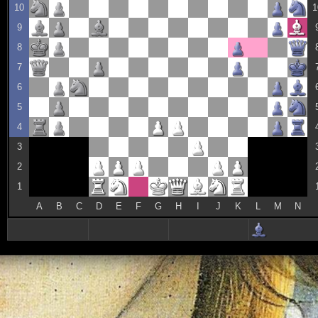
10
1
9
8
7
6
5
4
3
2
1
A
B
C
D
E
F
G
H
I
J
K
L
M
N