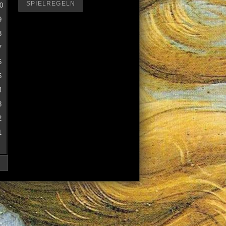
SPIELREGELN
0
9
8
7
6
5
4
3
2
1