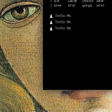
2
i2-i3
La6-d9
Lf14-h12
m8-l8
1
h2-h4
b7-d7
g13-g11
m7-k7
Tom5u:
Hs
Tom5u:
Hs
Tom5u:
Hs