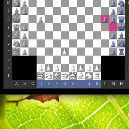
10
9
8
7
6
5
4
3
2
1
A
B
C
D
E
F
G
H
I
J
K
L
M
N