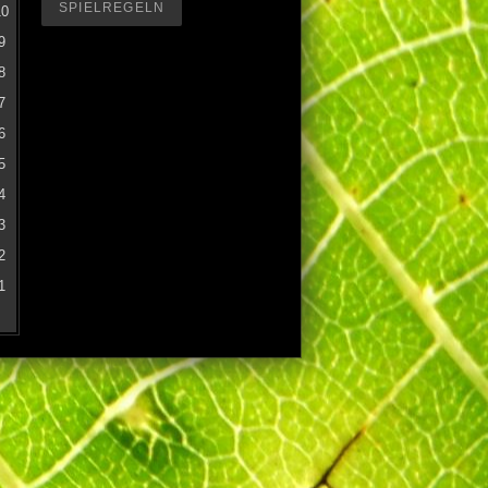
SPIELREGELN
10
9
8
7
6
5
4
3
2
1