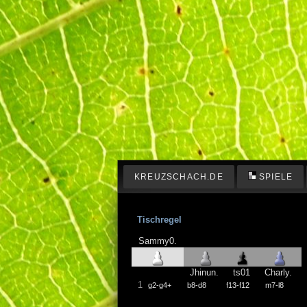
KREUZSCHACH.DE
SPIELE
Tischregel
Sammy0.
Jhinun.
ts01
Charly.
1
g2-g4+
b8-d8
f13-f12
m7-l8