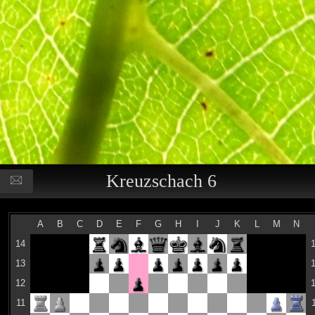
Kreuzschach 6
A
B
C
D
E
F
G
H
I
J
K
L
M
N
14
13
12
11