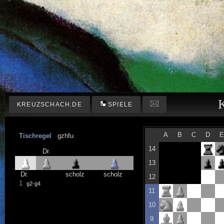
KREUZSCHACH.DE
SPIELE
A
B
C
D
Tischregel
gzhfu
14
Dr.
13
Dr.
scholz
scholz
12
1
g2-g4
11
10
9