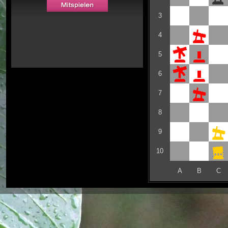
3
4
5
6
7
8
9
10
A
B
C