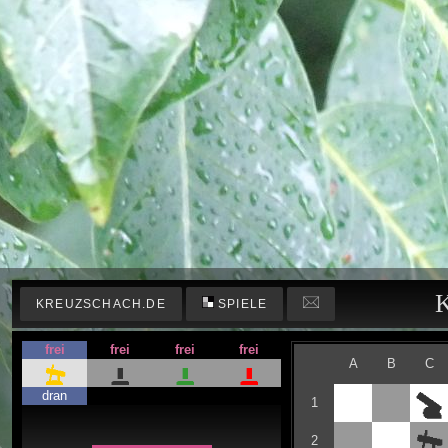
K
KREUZSCHACH.DE
SPIELE
frei
frei
frei
frei
A
B
C
dran
1
2