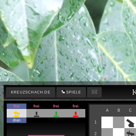
K
KREUZSCHACH.DE
SPIELE
frei
frei
frei
frei
A
B
C
dran
1
2