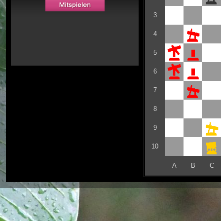
3
4
5
6
7
8
9
10
A
B
C