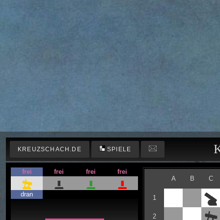
K
KREUZSCHACH.DE
SPIELE
frei
frei
frei
frei
A
B
C
dran
1
2