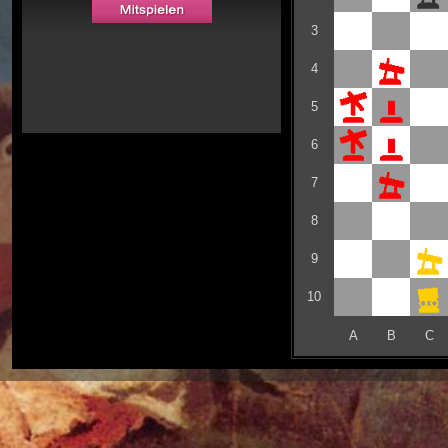
3
4
5
6
7
8
9
10
A
B
C