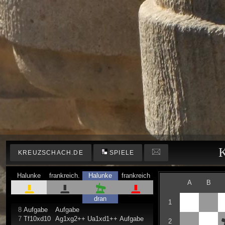
K
KREUZSCHACH.DE
SPIELE
Halunke
frankreich.
Halunke
frankreich
A
B
dran
1
8
Aufgabe
Aufgabe
7
Tf10xd10
Ag1xg2++
Ua1xd1++
Aufgabe
2