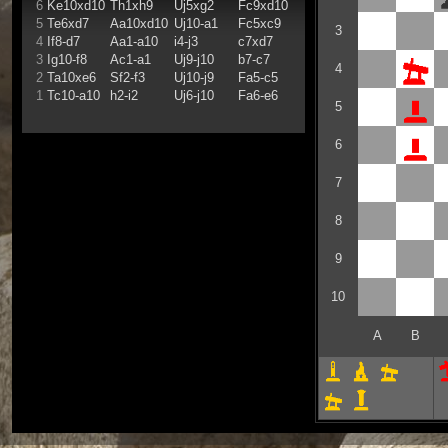
6
Ke10xd10
Th1xh9
Uj5xg2
Fc9xd10
5
Te6xd7
Aa10xd10
Uj10-a1
Fc5xc9
3
4
If8-d7
Aa1-a10
i4-j3
c7xd7
3
Ig10-f8
Ac1-a1
Uj9-j10
b7-c7
4
2
Ta10xe6
Sf2-f3
Uj10-j9
Fa5-c5
1
Tc10-a10
h2-i2
Uj6-j10
Fa6-e6
5
6
7
8
9
10
A
B