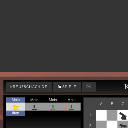
K
KREUZSCHACH.DE
SPIELE
Moin
Moin
Moin
Moin
A
B
C
dran
1
2