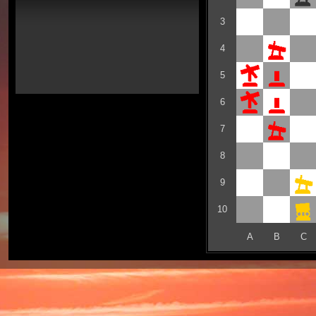
3
4
5
6
7
8
9
10
A
B
C