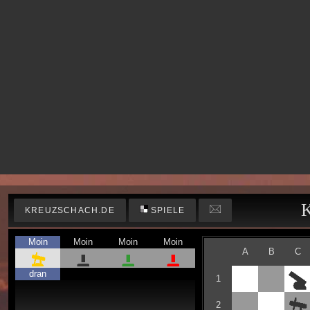
K
KREUZSCHACH.DE
SPIELE
Moin
Moin
Moin
Moin
A
B
C
dran
1
2