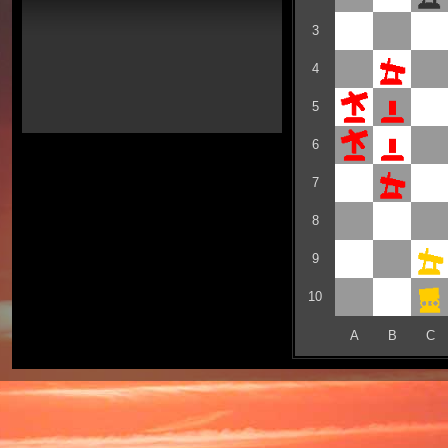
3
4
5
6
7
8
9
10
A
B
C