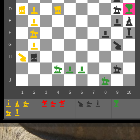
D
E
F
G
H
I
J
1
2
3
4
5
6
7
8
9
10