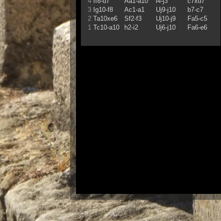
4
If8-d7
Aa1-a10
i4-j3
c7xd7
3
Ig10-f8
Ac1-a1
Uj9-j10
b7-c7
2
Ta10xe6
Sf2-f3
Uj10-j9
Fa5-c5
1
Tc10-a10
h2-i2
Uj6-j10
Fa6-e6