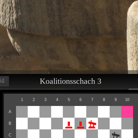
Koalitionsschach 3
1
2
3
4
5
6
7
8
9
10
A
B
C