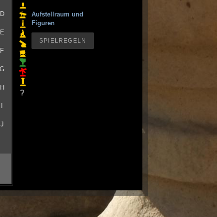
D
Aufstellraum und
Figuren
E
SPIELREGELN
F
G
H
?
I
J