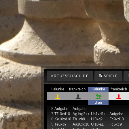
KREUZSCHACH.DE
SPIELE
Halunke
frankreich.
Halunke
frankreich
dran
8
Aufgabe
Aufgabe
7
Tf10xd10
Ag1xg2++
Ua1xd1++
Aufgabe
6
Ke10xd10
Th1xh9
Uj5xg2
Fc9xd10
5
Te6xd7
Aa10xd10
Uj10-a1
Fc5xc9