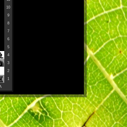
10
9
8
7
6
5
4
3
2
1
A