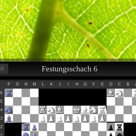
Festungsschach 6
P
O
N
M
L
K
J
I
H
G
F
E
D
C
B
16
15
14
13
12
11