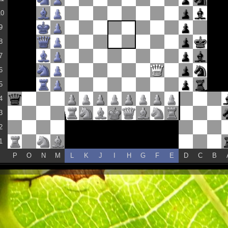
10
9
8
7
6
5
4
3
2
1
P
O
N
M
L
K
J
I
H
G
F
E
D
C
B