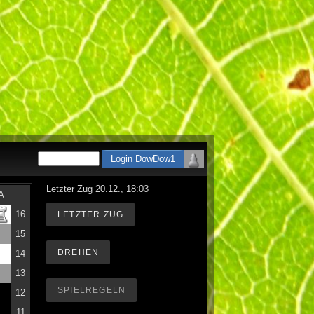
Letzter Zug 20.12., 18:03
A
16
LETZTER ZUG
15
DREHEN
14
13
SPIELREGELN
12
11