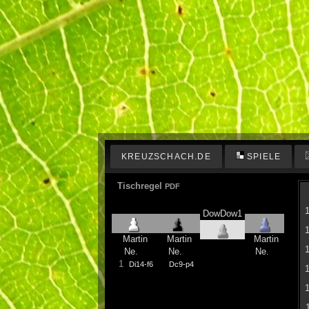
KREUZSCHACH.DE
SPIELE
Tischregel
PDF
DowDow1
Martin
Martin
Martin
Ne.
Ne.
Ne.
1
Di14-f6
Dc9-p4