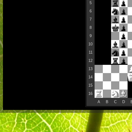
5
6
7
8
9
10
11
12
13
14
15
16
A
B
C
D