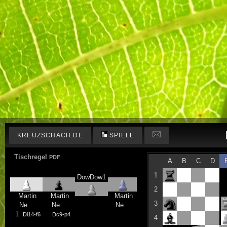
KREUZSCHACH.DE
SPIELE
Tischregel
PDF
A
B
C
D
1
DowDow1
2
Martin
Martin
Martin
3
Ne.
Ne.
Ne.
1
Di14-f6
Dc9-p4
4