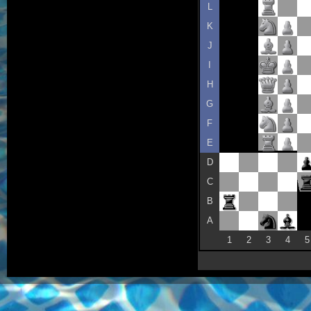
L
K
J
I
H
G
F
E
D
C
B
A
1
2
3
4
5