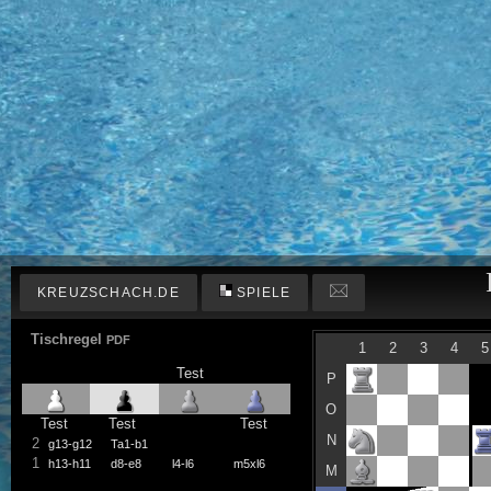
KREUZSCHACH.DE
SPIELE
Tischregel
PDF
1
2
3
4
5
Test
P
O
Test
Test
Test
N
2
g13-g12
Ta1-b1
1
h13-h11
d8-e8
l4-l6
m5xl6
M