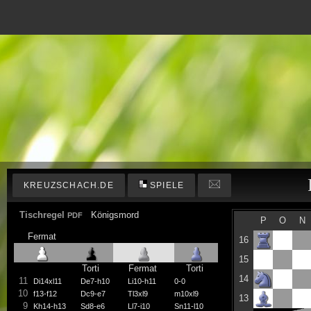
KREUZSCHACH.DE
SPIELE
Tischregel
Königsmord
PDF
P
O
N
Fermat
16
15
Torti
Fermat
Torti
14
11
Di14xl11
De7-h10
Li10-h11
0-0
10
f13-f12
Dc9-e7
Tl3xl9
m10xl9
13
9
Kh14-h13
Sd8-e6
Ll7-i10
Sn11-l10