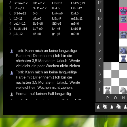
12
8
Sd14xe12
d11xe12
Lm6xl7
Lh12xg13
7
Li12-j11
Sc11xe12
l4xk5
Ll8xh12
11
6
Sf14-e12
0-0
Ln7-m6
l6xk5
5
10
l13-l11
d6xe5
Lj3xn7
m12xl11
4
Lg14-i12
Sc6-d8
Sf3-e5
m6-l6
9
3
Sc16-d14
Lc7-e9
k4-k5
Ln10-l8
2
j13-j12
d8-e8
g4-g5
m9-l9
8
1
h13-h12
d10-e10
i4-i5
m7-l7
7
6
Torti:
Kann mich an keine langweilige
Partie mit Dir erinnern:) Ich bin die
5
nächsten 3,5 Monate im Urlaub. Werde
vielleicht ein paar Wochen nicht ziehen.
4
Torti:
Kann mich an keine langweilige
3
Partie mit Dir erinnern:) Ich bin die
2
nächsten 3,5 Monate im Urlaub. Werde
vielleicht ein Wochen nicht ziehen.
1
Fermat:
auf keinen Fall langweilig
P
O
N
Torti:
Also ich sehe keinen Stich mehr^^
Fermat:
Entweder habe ich gepennt oder
Du eine furiose Eröffnung gefunden.
Torti:
Da ich keine Ahnung habe, tu ich es
Dir gleich ;-)