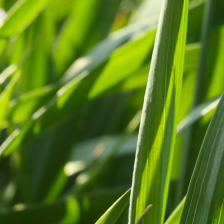
Fermat:
(Bis jetzt keine Überraschungen ;-)
Fermat:
Kein Problem. (Spät kommt Ihr,
doch Ihr kommt. Der weite Weg allein
entschuldigt Euer Säumen.)
Torti:
Sorry für die Verspätung:-)