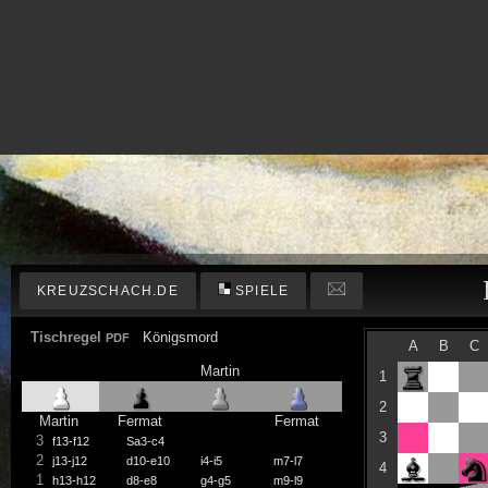
KREUZSCHACH.DE
SPIELE
Tischregel
Königsmord
PDF
A
B
C
Martin
1
2
Martin
Fermat
Fermat
3
3
f13-f12
Sa3-c4
2
j13-j12
d10-e10
i4-i5
m7-l7
4
1
h13-h12
d8-e8
g4-g5
m9-l9