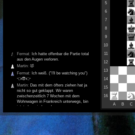
5
6
7
8
9
10
11
Fermat:
Ich hatte offenbar die Partie total
aus den Augen verloren.
12
Martin:
🤣
13
Fermat:
Ich weiß. ("I'll be watching you")
👈😎👉
14
Martin:
Das mit dem öfters ziehen hat ja
15
nicht so gut geklappt. Wir waren
16
zwischenzeitlich 7 Wochen mit dem
Wohnwagen in Frankreich unterwegs, bin
A
B
C
jetzt aber wieder zuhause.
Fermat:
Lass Dir Zeit! Familie geht vor.
Martin:
Variante wär mir egal. Hoffe ich
komme öfter zum Ziehen!