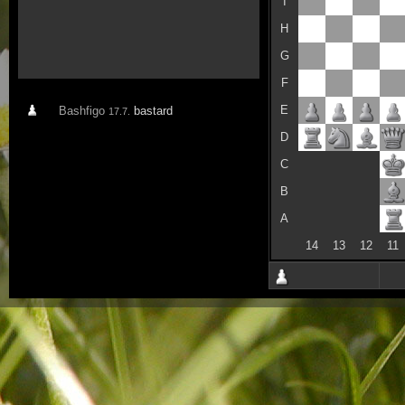
I
H
G
F
E
Bashfigo
bastard
17.7.
D
C
B
A
14
13
12
11