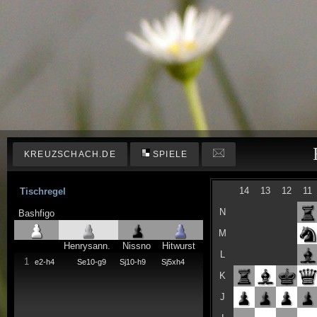
KREUZSCHACH.DE
SPIELE
14
13
12
11
Tischregel
N
Bashfigo
M
Henrysann.
Nissno
Hitwurst
L
1
e2-h4
Se10-g9
Sj10-h9
Sj5xh4
K
J