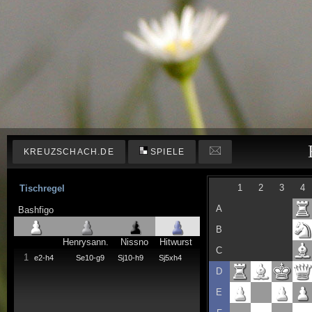
KREUZSCHACH.DE
SPIELE
1
2
3
4
Tischregel
A
Bashfigo
B
Henrysann.
Nissno
Hitwurst
C
1
e2-h4
Se10-g9
Sj10-h9
Sj5xh4
D
E