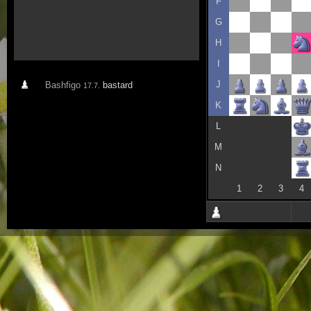
F
G
H
I
J
Bashfigo
bastard
17.7.
K
L
M
N
1
2
3
4