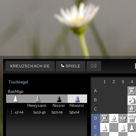
KREUZSCHACH.DE
SPIELE
1
2
3
4
Tischregel
A
Bashfigo
B
Henrysann.
Nissno
Hitwurst
C
1
e2-h4
Se10-g9
Sj10-h9
Sj5xh4
D
E