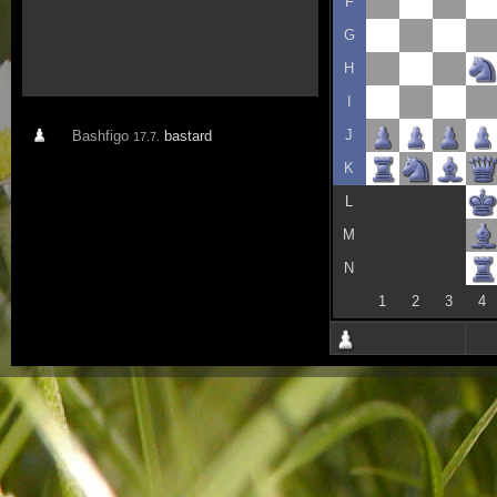
F
G
H
I
J
Bashfigo
bastard
17.7.
K
L
M
N
1
2
3
4