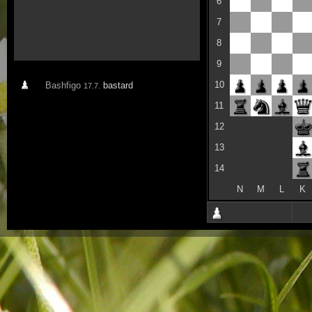
6
7
8
9
10
Bashfigo
bastard
17.7.
11
12
13
14
N
M
L
K